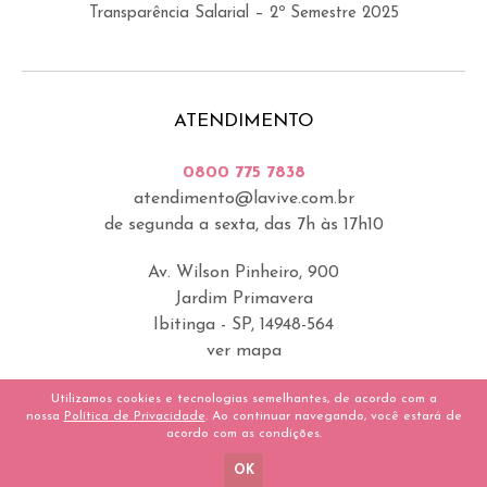
Transparência Salarial – 2º Semestre 2025
ATENDIMENTO
0800 775 7838
atendimento@lavive.com.br
de segunda a sexta, das 7h às 17h10
Av. Wilson Pinheiro, 900
Jardim Primavera
Ibitinga - SP, 14948-564
ver mapa
Utilizamos cookies e tecnologias semelhantes, de acordo com a
nossa
Política de Privacidade
. Ao continuar navegando, você estará de
acordo com as condições.
©2022 - Lavive | Todos os direitos reservados |
Termos legais
|
Feito por:
gas rocket
OK