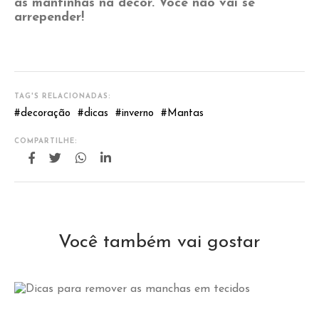
as mantinhas na décor. Você não vai se
arrepender!
TAG'S RELACIONADAS:
#
decoração
#
dicas
#
inverno
#
Mantas
COMPARTILHE:
Você também vai gostar