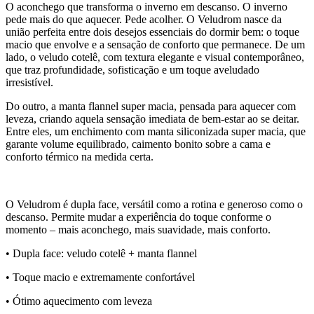
O aconchego que transforma o inverno em descanso. O inverno
pede mais do que aquecer. Pede acolher. O Veludrom nasce da
união perfeita entre dois desejos essenciais do dormir bem: o toque
macio que envolve e a sensação de conforto que permanece. De um
lado, o veludo cotelê, com textura elegante e visual contemporâneo,
que traz profundidade, sofisticação e um toque aveludado
irresistível.
Do outro, a manta flannel super macia, pensada para aquecer com
leveza, criando aquela sensação imediata de bem-estar ao se deitar.
Entre eles, um enchimento com manta siliconizada super macia, que
garante volume equilibrado, caimento bonito sobre a cama e
conforto térmico na medida certa.
O Veludrom é dupla face, versátil como a rotina e generoso como o
descanso. Permite mudar a experiência do toque conforme o
momento – mais aconchego, mais suavidade, mais conforto.
•
Dupla face: veludo cotelê + manta flannel
•
Toque macio e extremamente confortável
•
Ótimo aquecimento com leveza