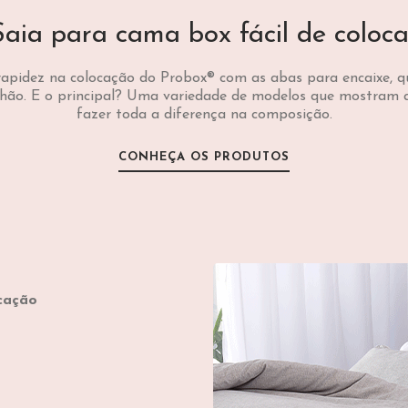
Saia para cama box fácil de coloca
rapidez na colocação do Probox® com as abas para encaixe, 
lchão. E o principal? Uma variedade de modelos que mostram q
fazer toda a diferença na composição.
CONHEÇA OS PRODUTOS
cação