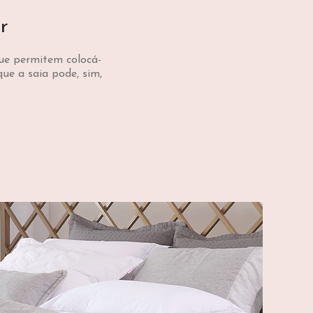
r
que permitem colocá-
ue a saia pode, sim,