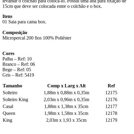
levantar o colchão para colocá-lo. Possui uma aba para fixação de
15cm que deve ser colocada entre o colchão e o box.
Itens
01 Saia para cama box.
Composição
Micropercal 200 fios 100% Poliéster
Cores
Palha –
Ref
: 10
Branco –
Ref
: 06
Bege –
Ref
: 05
Gris –
Ref
: 5419
Tamanho
Comp x Larg x Alt
Ref
Solteiro
1,88m x 0,88m x 0,35m
12175
Solteiro King
2,03m x 0,96m x 0,35m
12176
Casal
1,88m x 1,38m x 35cm
12177
Queen
1,98m x 1,58m x 35cm
12178
King
2,03m x 1,93 x 35cm
12179