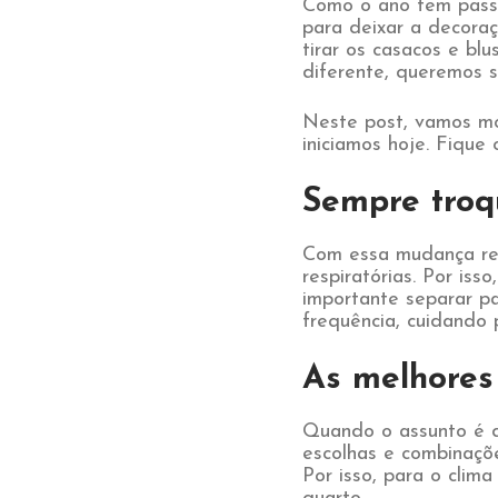
Como o ano tem passa
para deixar a decora
tirar os casacos e b
diferente, queremos s
Neste post, vamos mo
iniciamos hoje. Fique
Sempre troq
Com essa mudança rep
respiratórias. Por is
importante separar p
frequência, cuida
As melhores
Quando o assunto é d
escolhas e combinaçõe
Por isso, para o clima