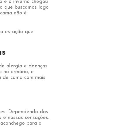
o e o inverno chegou
to que buscamos logo
e cama não é
sa estação que
as
e alergia e doenças
o no armário, é
pa de cama com mais
ada.
ores. Dependendo das
o e nossas sensações.
e aconchego para o