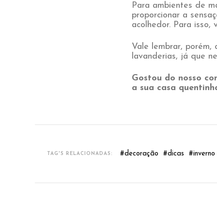
Para ambientes de ma
proporcionar a sensa
acolhedor. Para isso,
Vale lembrar, porém,
lavanderias, já que n
Gostou do nosso con
a sua casa quentinha
#
decoração
#
dicas
#
inverno
TAG'S RELACIONADAS: