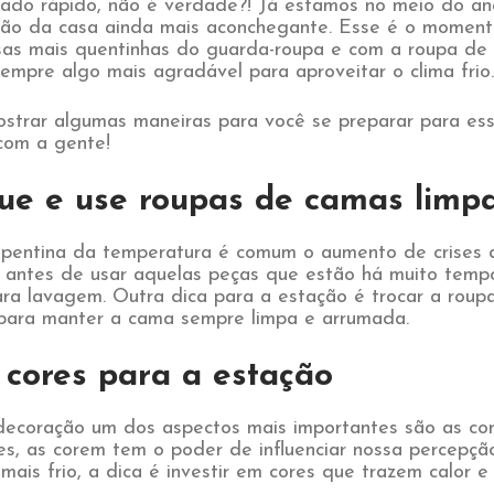
do rápido, não é verdade?! Já estamos no meio do an
ção da casa ainda mais aconchegante. Esse é o momen
lusas mais quentinhas do guarda-roupa e com a roupa d
empre algo mais agradável para aproveitar o clima frio.
strar algumas maneiras para você se preparar para es
 com a gente!
ue e use roupas de camas limp
entina da temperatura é comum o aumento de crises d
so, antes de usar aquelas peças que estão há muito temp
ara lavagem. Outra dica para a estação é trocar a rou
ndo para manter a cama sempre limpa e arrum
 cores para a estação
ecoração um dos aspectos mais importantes são as c
s, as corem tem o poder de influenciar nossa percepçã
 mais frio, a dica é investir em cores que trazem calor 