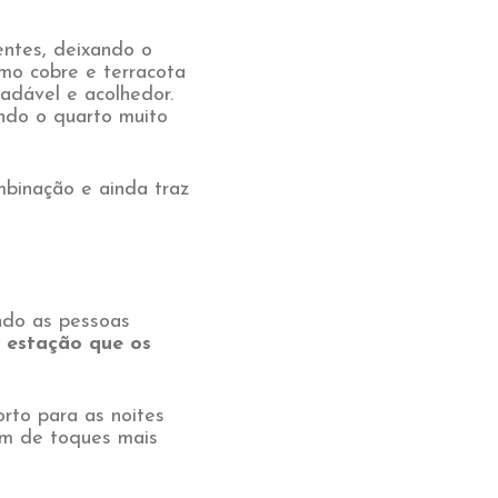
entes, deixando o
mo cobre e terracota
adável e acolhedor.
ndo o quarto muito
mbinação e ainda traz
ndo as pessoas
 estação que os
rto para as noites
lém de toques mais