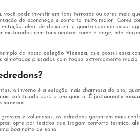
 você pode investir em tons terrosos ou cores mais qu
sação de aconchego e conforto muito maior. Cores co
a estação, além de deixarem o quarto com um visual agr
r misturadas com tons neutros como o bege, não deixa
exemplo da nossa
coleção Vicenza
, que possui essa co
as almofadas plissadas com toque extremamente macio.
dredons?
es, o inverno é a estação mais charmosa do ano, qua
ais sofisticado para o seu quarto.
É justamente nessa
 sucesso.
grossas e volumosas, os edredons garantem mais confo
prar, opte por tecidos que tragam conforto térmico, a
uma boa noite de sono.