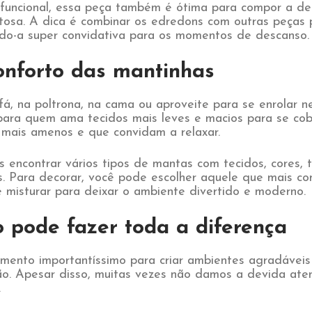
funcional, essa peça também é ótima para compor a de
stosa. A dica é combinar os edredons com outras peças 
ndo-a super convidativa para os momentos de descanso.
onforto das mantinhas
á, na poltrona, na cama ou aproveite para se enrolar n
para quem ama tecidos mais leves e macios para se cob
 mais amenos e que convidam a relaxar.
encontrar vários tipos de mantas com tecidos, cores, t
. Para decorar, você pode escolher aquele que mais c
 misturar para deixar o ambiente divertido e moderno.
o pode fazer toda a diferença
emento importantíssimo para criar ambientes agradáveis
ão. Apesar disso, muitas vezes não damos a devida ate
.