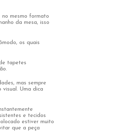
te no mesmo formato
manho da mesa, isso
cômodo, os quais
de tapetes
ão.
dades, mas sempre
 visual. Uma dica
onstantemente
sistentes e tecidos
colocado estiver muito
vitar que a peça