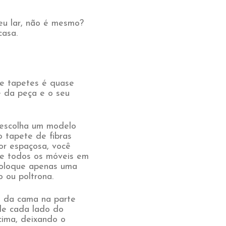
eu lar, não é mesmo?
casa.
de tapetes é quase
e da peça e o seu
escolha um modelo
o tapete de fibras
 for espaçosa, você
te todos os móveis em
 coloque apenas uma
 ou poltrona.
a da cama na parte
 de cada lado do
ima, deixando o