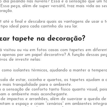
o dia pisando nas nuvens? Essa é a sensação que um ta
 Essa peça, além de super versátil, traz mais vida ao se
oração.
ost até o final e descubra quais as vantagens de usar o
tipo ideal para cada cantinho do seu lar.
izar tapete na decoração?
á visitou ou viu em fotos casas com tapetes em difere
lá apenas por um papel decorativo? A função dessas pe
ivos de investir nelas:
 como isolantes térmicos, ajudando a manter a temper
sala de estar, cozinha e quartos, os tapetes ajudam a a
o mais tranquilidade para o ambiente.
 sensação de conforto tanto físico quanto visual, poi
rnam o ambiente mais aconchegante.
 de impactos e arranhões, além de suavizar a queda de 
itam o espaço e criam “cenários” em ambientes integra