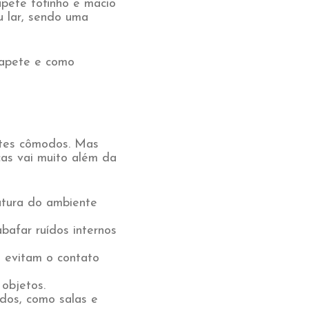
pete fofinho e macio
u lar, sendo uma
 tapete e como
ntes cômodos. Mas
ças vai muito além da
atura do ambiente
bafar ruídos internos
s evitam o contato
objetos.
dos, como salas e