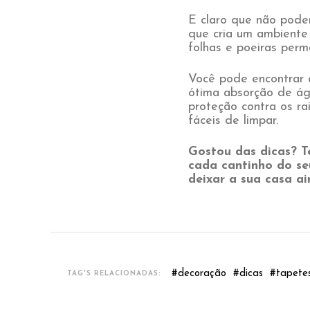
E claro que não poder
que cria um ambiente
folhas e poeiras per
Você pode encontrar c
ótima absorção de águ
proteção contra os ra
fáceis de limpar.
Gostou das dicas? T
cada cantinho do se
deixar a sua casa a
#
decoração
#
dicas
#
tapete
TAG'S RELACIONADAS: