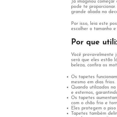
Já imaginou começar 
pode te proporcionar.
grande aliada na dec
Por isso, leia este p
escolher o tamanho e 
Por que util
Você provavelmente j
será que eles estão 
beleza, confira os mot
Os tapetes funcionam
mesmo em dias frios.
Quando utilizados na 
e externos, garantind
Os tapetes aumentam a
com o chão frio e to
Eles protegem o piso
Tapetes também delim