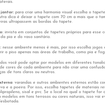
terais.
 jantar:
para criar uma harmonia visual escolha o tape
utra dica é deixar o tapete com 70 cm a mais que o ta
eiras ultrapassem as bordas do tapete.
ro:
invista em conjuntos de tapetes próprios para esse 
da pia e do vaso sanitário.
:
nesse ambiente menos é mais, por isso escolha jogos 
rir o piso apenas nas áreas de trabalho, como pia e fog
os você pode optar por modelos em diferentes tonali
 de cores de cada ambiente para não criar uma confusão
ças de tons claros ou neutros.
xterna
: varandas e outros ambientes externos estão c
va e a poeira. Por isso, escolha tapetes de materiais re
propileno, sisal e pvc. Se o local no qual o tapete for 
a modelos em tons terrosos ou cores naturais, isso vai e
desbotada.