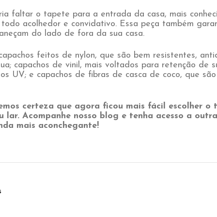
ia faltar o tapete para a entrada da casa, mais conhe
 todo acolhedor e convidativo. Essa peça também gara
maneçam do lado de fora da sua casa.
apachos feitos de nylon, que são bem resistentes, ant
a; capachos de vinil, mais voltados para retenção de s
ios UV; e capachos de fibras de casca de coco, que são
emos certeza que agora ficou mais fácil escolher o 
u lar. Acompanhe nosso blog e tenha acesso a outra
inda mais aconchegante!
s