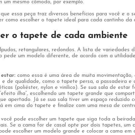
em um mesmo cômodo, por exemplo.
que essa peça traz diversos benefícios para você e o s
r como escolher o tapete ideal para cada cantinho da 
er o tapete de cada ambiente
lpudos, retangulares, redondos. A lista de variedades 
do pede um modelo diferente, de acordo com a utilidad
estar:
como essa é uma área de muita movimentação, 
e e de qualidade, como o tapete persa, a passadeira e 
éticas (poliéster, nylon e vinílico). Se sua sala de estar
“efeito ilha”, escolhendo um tapete grande que compor
que apertado. Já se sua sala tiver um espaço reduzido
á em cima do tapete e finalize com uma mesa de centro
:
você pode escolher um tapete que siga toda a beirad
rais. Se a cama for de casal opte por dois tapetes, um
ode escolher um modelo grande e colocar a cama em c