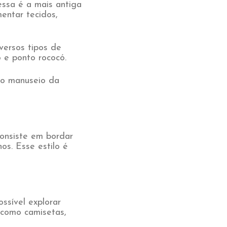
essa é a mais antiga
mentar tecidos,
versos tipos de
 e ponto rococó.
 no manuseio da
consiste em bordar
s. Esse estilo é
ssível explorar
 como camisetas,