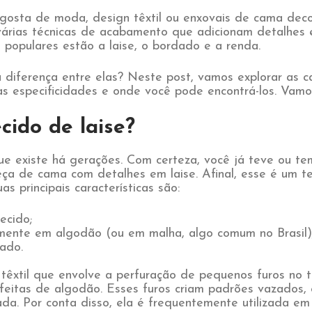
gosta de moda, design têxtil ou enxovais de cama dec
várias técnicas de acabamento que adicionam detalhes 
s populares estão a laise, o bordado e a renda.
diferença entre elas? Neste post, vamos explorar as ca
s especificidades e onde você pode encontrá-los. Vamo
cido de laise?
ue existe há gerações. Com certeza, você já teve ou te
a de cama com detalhes em laise. Afinal, esse é um te
s principais características são:
ecido;
mente em algodão (ou em malha, algo comum no Brasil)
cado.
 têxtil que envolve a perfuração de pequenos furos no 
feitas de algodão. Esses furos criam padrões vazados,
ada. Por conta disso, ela é frequentemente utilizada em