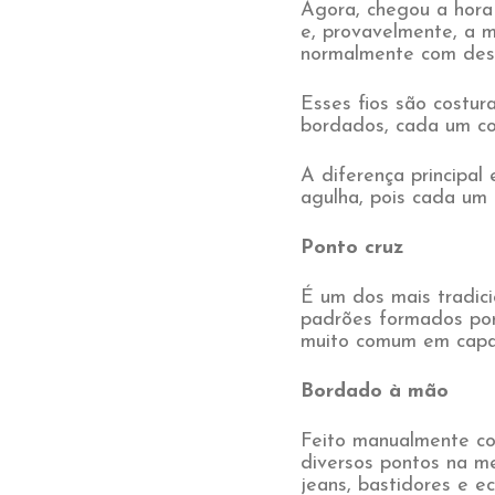
Agora, chegou a hora
e, provavelmente, a m
normalmente com dese
Esses fios são costur
bordados, cada um com
A diferença principal
agulha, pois cada um 
Ponto cruz
É um dos mais tradicio
padrões formados por
muito comum em capa
Bordado à mão
Feito manualmente com
diversos pontos na m
jeans, bastidores e e