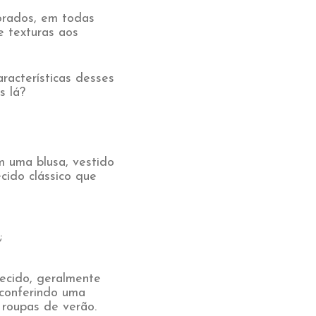
orados, em todas
e texturas aos
racterísticas desses
s lá?
m uma blusa, vestido
cido clássico que
;
tecido, geralmente
 conferindo uma
 roupas de verão.