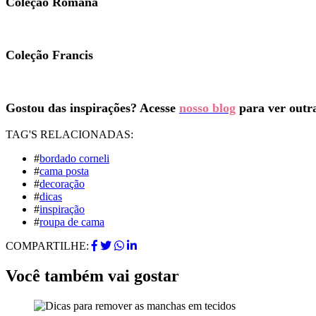
Coleção Romana
Coleção Francis
Gostou das inspirações? Acesse
nosso blog
para ver outra
TAG'S RELACIONADAS:
#
bordado corneli
#
cama posta
#
decoração
#
dicas
#
inspiração
#
roupa de cama
COMPARTILHE:
Você também vai gostar