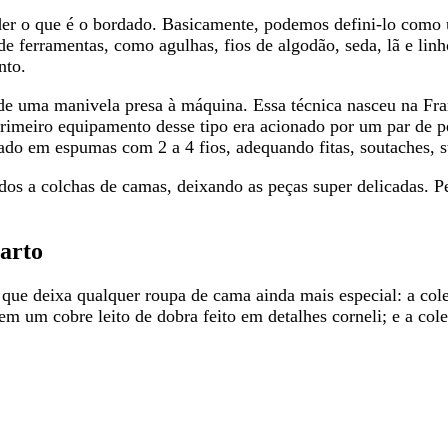
der o que é o bordado. Basicamente, podemos defini-lo como 
s de ferramentas, como agulhas, fios de algodão, seda, lã e l
nto.
 de uma manivela presa à máquina. Essa técnica nasceu na Fr
meiro equipamento desse tipo era acionado por um par de ped
do em espumas com 2 a 4 fios, adequando fitas, soutaches, st
tidos a colchas de camas, deixando as peças super delicadas.
uarto
que deixa qualquer roupa de cama ainda mais especial: a col
em um cobre leito de dobra feito em detalhes corneli; e a col