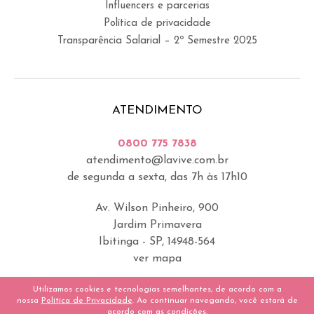
Influencers e parcerias
Política de privacidade
Transparência Salarial – 2º Semestre 2025
ATENDIMENTO
0800 775 7838
atendimento@lavive.com.br
de segunda a sexta, das 7h às 17h10
Av. Wilson Pinheiro, 900
Jardim Primavera
Ibitinga - SP, 14948-564
ver mapa
Utilizamos cookies e tecnologias semelhantes, de acordo com a
nossa
Política de Privacidade
. Ao continuar navegando, você estará de
acordo com as condições.