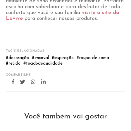
ambiente de sono acolhedor e relaxante. Portanto,
escolha com sabedoria e para desfrutar de todo
conforto que você e sua família
visite o site da
Lavive
para conhecer nossos produtos.
TAG'S RELACIONADAS:
#
decoração
#
enxoval
#
inspiração
#
roupa de cama
#
tecido
#
tecidodequalidade
COMPARTILHE:
Você também vai gostar