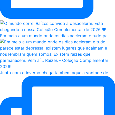
Em meio a um mundo onde os dias aceleram e tudo pa
Junto com o inverno chega também aquela vontade de