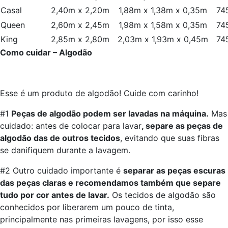
Casal
2,40m x 2,20m
1,88m x 1,38m x 0,35m
74
Queen
2,60m x 2,45m
1,98m x 1,58m x 0,35m
74
King
2,85m x 2,80m
2,03m x 1,93m x 0,45m
74
Como cuidar – Algodão
Esse é um produto de algodão! Cuide com carinho!
#1
Peças de algodão podem ser lavadas na máquina.
Mas
cuidado: antes de colocar para lavar
, separe as peças de
algodão das de outros tecidos
, evitando que suas fibras
se danifiquem durante a lavagem.
#2 Outro cuidado importante é
separar as peças escuras
das peças claras e recomendamos também que separe
tudo por cor antes de lavar.
Os tecidos de algodão são
conhecidos por liberarem um pouco de tinta,
principalmente nas primeiras lavagens, por isso esse