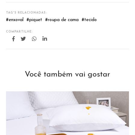
TAG'S RELACIONADAS:
#
enxoval
#
piquet
#
roupa de cama
#
tecido
COMPARTILHE:
Você também vai gostar