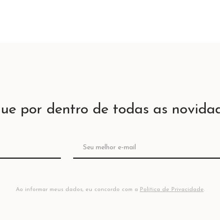
que por dentro de todas as novidad
Ao informar meus dados, eu concordo com a
Política de Privacidade
.