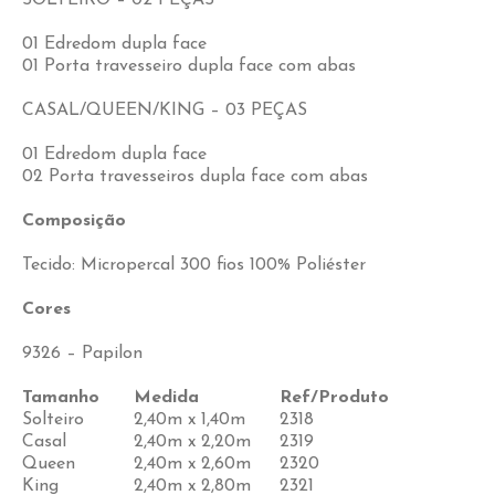
SOLTEIRO – 02 PEÇAS
01 Edredom dupla face
01 Porta travesseiro dupla face com abas
CASAL/QUEEN/KING – 03 PEÇAS
01 Edredom dupla face
02 Porta travesseiros dupla face com abas
Composição
Tecido: Micropercal 300 fios 100% Poliéster
Cores
9326 – Papilon
Tamanho
Medida
Ref/Produto
Solteiro
2,40m x 1,40m
2318
Casal
2,40m x 2,20m
2319
Queen
2,40m x 2,60m
2320
King
2,40m x 2,80m
2321