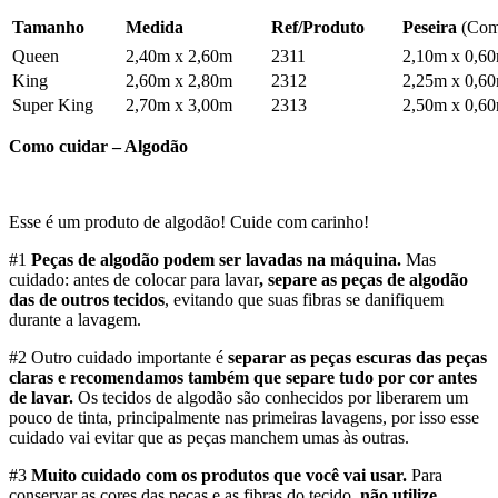
Tamanho
Medida
Ref/Produto
Peseira
(Com
Queen
2,40m x 2,60m
2311
2,10m x 0,6
King
2,60m x 2,80m
2312
2,25m x 0,6
Super King
2,70m x 3,00m
2313
2,50m x 0,6
Como cuidar – Algodão
Esse é um produto de algodão! Cuide com carinho!
#1
Peças de algodão podem ser lavadas na máquina.
Mas
cuidado: antes de colocar para lavar
, separe as peças de algodão
das de outros tecidos
, evitando que suas fibras se danifiquem
durante a lavagem.
#2 Outro cuidado importante é
separar as peças escuras das peças
claras e recomendamos também que separe tudo por cor antes
de lavar.
Os tecidos de algodão são conhecidos por liberarem um
pouco de tinta, principalmente nas primeiras lavagens, por isso esse
cuidado vai evitar que as peças manchem umas às outras.
#3
Muito cuidado com os produtos que você vai usar.
Para
conservar as cores das peças e as fibras do tecido,
não utilize