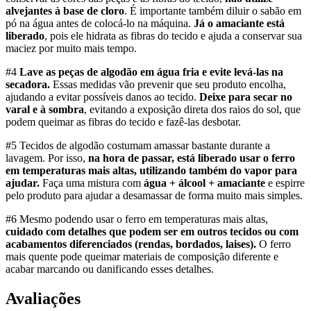
alvejantes à base de cloro
. É importante também diluir o sabão em
pó na água antes de colocá-lo na máquina.
Já o amaciante está
liberado
, pois ele hidrata as fibras do tecido e ajuda a conservar sua
maciez por muito mais tempo.
#4
Lave as peças de algodão em água fria e evite levá-las na
secadora.
Essas medidas vão prevenir que seu produto encolha,
ajudando a evitar possíveis danos ao tecido.
Deixe para secar no
varal e à sombra
, evitando a exposição direta dos raios do sol, que
podem queimar as fibras do tecido e fazê-las desbotar.
#5 Tecidos de algodão costumam amassar bastante durante a
lavagem. Por isso,
na hora de passar, está liberado usar o ferro
em temperaturas mais altas, utilizando também do vapor para
ajudar.
Faça uma mistura com
água + álcool + amaciante
e espirre
pelo produto para ajudar a desamassar de forma muito mais simples.
#6 Mesmo podendo usar o ferro em temperaturas mais altas,
cuidado com detalhes que podem ser em outros tecidos ou com
acabamentos diferenciados (rendas, bordados, laises).
O ferro
mais quente pode queimar materiais de composição diferente e
acabar marcando ou danificando esses detalhes.
Avaliações