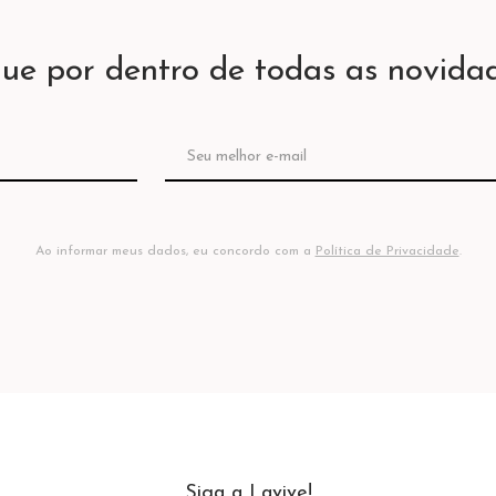
que por dentro de todas as novidad
Ao informar meus dados, eu concordo com a
Política de Privacidade
.
Siga a Lavive!