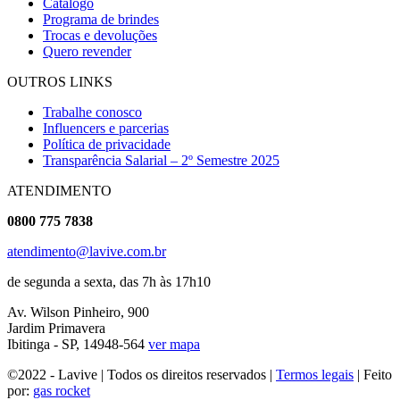
Catálogo
Programa de brindes
Trocas e devoluções
Quero revender
OUTROS LINKS
Trabalhe conosco
Influencers e parcerias
Política de privacidade
Transparência Salarial – 2º Semestre 2025
ATENDIMENTO
0800 775 7838
atendimento@lavive.com.br
de segunda a sexta, das 7h às 17h10
Av. Wilson Pinheiro, 900
Jardim Primavera
Ibitinga - SP, 14948-564
ver mapa
©2022 - Lavive | Todos os direitos reservados |
Termos legais
| Feito
por:
gas rocket