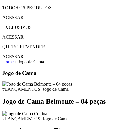
TODOS OS PRODUTOS
ACESSAR
EXCLUSIVOS
ACESSAR
QUERO REVENDER
ACESSAR
Home
»
Jogo de Cama
Jogo de Cama
#LANÇAMENTOS, Jogo de Cama
Jogo de Cama Belmonte – 04 peças
#LANÇAMENTOS, Jogo de Cama