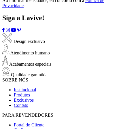
Ao informar meus dados, eu concordo com a
Política de
Privacidade
.
Siga a Lavive!
Design exclusivo
Atendimento humano
Acabamentos especiais
Qualidade garantida
SOBRE NÓS
Institucional
Produtos
Exclusivos
Contato
PARA REVENDEDORES
Portal do Cliente