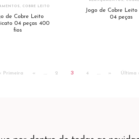
#LANÇAMENTOS, COBRE
AMENTOS, COBRE LEITO
Jogo de Cobre Leito 
o de Cobre Leito
04 peças
ticato 04 peças 400
fios
3
« Primeira
«
...
2
4
...
»
Última 